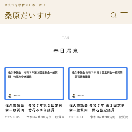
佐久市を移住先日本一に！
桑原だいすけ
MENU
「佐久市議会まとめ、はじめました。」
デモプリセット記事 Part13
TAG
トップページ
春日温泉
プライバシーポリシー
利用規約／特定商取引法に基づく表記
有料記事の決済完了ページ
桑原だいすけ後援会とは？
運営者情報
選挙期間用
佐久市議会 令和７年第２回定例
佐久市議会 令和７年 第２回定例
会一般質問 竹花みゆき議員
会一般質問 武石昌宏議員
2025.07.05
令和7年第2回定例一般質問
2025.07.04
令和7年第2回定例一般質問